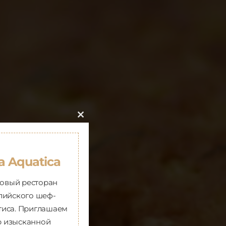
Close
this
module
а Aquatica
новый ресторан
лийского шеф-
тиса. Приглашаем
ир изысканной