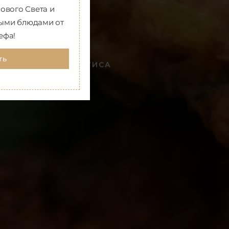
ового Света и
ными блюдами от
ефа!
ть
ДЖОНАТАНА
КЁРТИСА