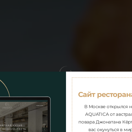
Сайт ресторан
CURTIS
В Москве открылся 
AQUATICA от австра
повара Джонатана Кёр
вас окунуться в м