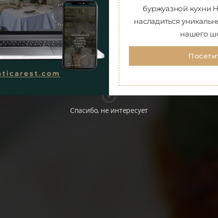
CONCEPTS
буржуазной кухни Н
насладиться уникаль
нашего ш
Посети
ОНЦЕПЦИИ
ОТ
АВСТРАЛИЙСКОГО
БРЕНД-ШЕФА
Спасибо, не интересует