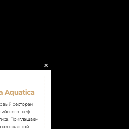
Close
this
module
а Aquatica
новый ресторан
лийского шеф-
тиса. Приглашаем
ир изысканной