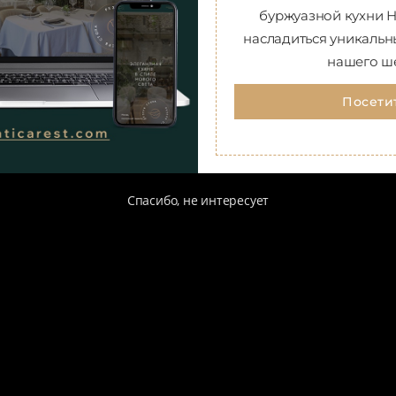
буржуазной кухни Н
насладиться уникаль
нашего ш
Посети
Спасибо, не интересует