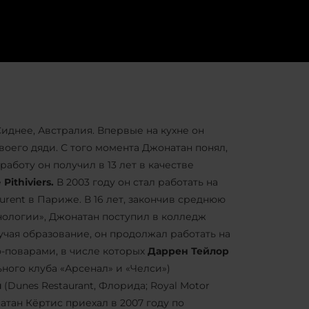
иднее, Австралия. Впервые на кухне он
своего дяди. С того момента Джонатан понял,
работу он получил в 13 лет в качестве
е
Pithiviers.
В 2003 году он стал работать на
rent в Париже. В 16 лет, закончив среднюю
нологии», Джонатан поступил в колледж
учая образование, он продолжал работать на
ф-поварами, в числе которых
Даррен Тейлор
ного клуба «Арсенал» и «Челси»)
л
(Dunes Restaurant, Флорида; Royal Motor
натан Кёртис приехал в 2007 году по