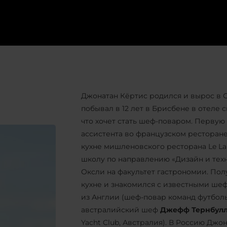
Джонатан Кёртис родился и вырос в С
побывал в 12 лет в Брисбене в отеле 
что хочет стать шеф-поваром. Первую 
ассистента во французском ресторан
кухне мишленовского ресторана Le Lau
школу по направлению «Дизайн и тех
Оксли на факультет гастрономии. Пол
кухне и знакомился с известными ше
из Англии (шеф-повар команд футболь
австралийский шеф
Джефф Тернбул
Yacht Club, Австралия). В Россию Джо