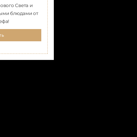
ового Света и
ными блюдами от
ефа!
ть