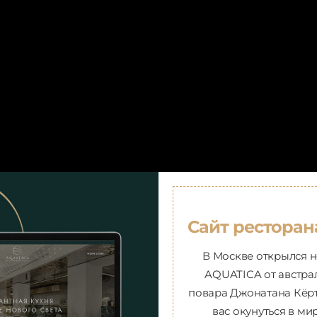
Сайт ресторан
В Москве открылся 
AQUATICA от австра
повара Джонатана Кёр
вас окунуться в м