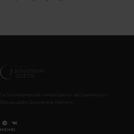
Гастрономические концепции от австралийского
бренд-шефа Джонатана Кёртиса.
МЕНЮ