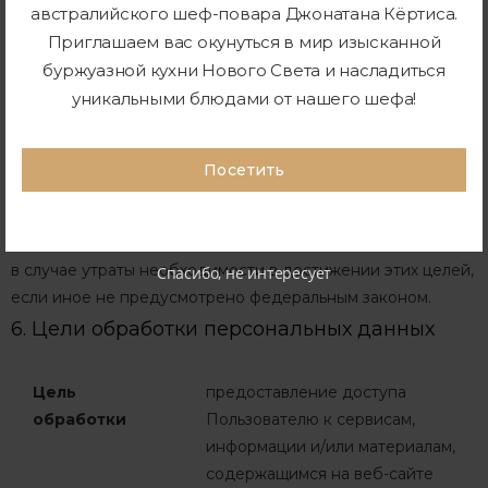
австралийского шеф-повара Джонатана Кёртиса.
в форме, позволяющей определить субъекта
Приглашаем вас окунуться в мир изысканной
персональных данных, не дольше, чем этого требуют цели
буржуазной кухни Нового Света и насладиться
обработки персональных данных, если срок хранения
уникальными блюдами от нашего шефа!
персональных данных не установлен федеральным
законом, договором, стороной которого,
выгодоприобретателем или поручителем по которому
Посетить
является субъект персональных данных. Обрабатываемые
персональные данные уничтожаются либо
обезличиваются по достижении целей обработки или
в случае утраты необходимости в достижении этих целей,
Спасибо, не интересует
если иное не предусмотрено федеральным законом.
6. Цели обработки персональных данных
Цель
предоставление доступа
обработки
Пользователю к сервисам,
информации и/или материалам,
содержащимся на веб-сайте