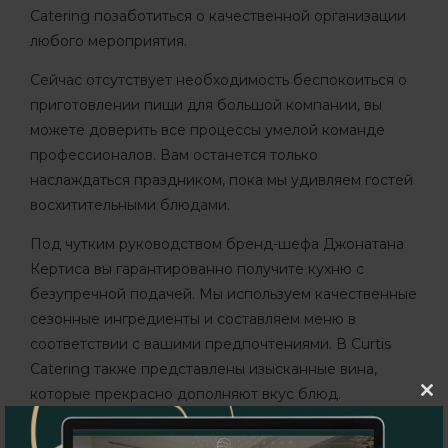
Catering позаботиться о качественной организации
любого мероприятия.
Сейчас отсутствует необходимость беспокоиться о
приготовлении пищи для большой компании, вы
можете доверить все процессы умелой команде
профессионалов. Вам останется только
наслаждаться праздником, пока мы удивляем гостей
восхитительными блюдами.
Под чутким руководством бренд-шефа Джонатана
Кертиса вы гарантированно получите кухню с
безупречной подачей. Мы используем качественные
сезонные ингредиенты и составляем меню в
соответствии с вашими предпочтениями. В Curtis
Catering также представлены изысканные вина,
которые прекрасно дополняют вкус блюд.
Clo
this
Но дело не только в еде – мы также предлагаем
mod